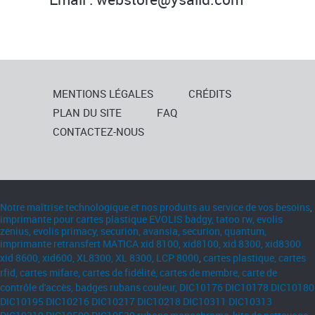
MENTIONS LÉGALES
CRÉDITS
PLAN DU SITE
FAQ
CONTACTEZ-NOUS
Notre maîtrise technologique et nos produits au service de vos besoins
,
imprimante pour cartes plastique EVOLIS badgy, tatoo rw, evolis
zenius, evolis primacy, securion, avansia, securion, quantum,
imprimante retransfert MATICA xid 8100, xid8100,
xid 8300, xid8300
x
id 8600, xid600, XL8300, XL 8300,
LCP 8000
,
cartes plastique, cartes
rfid, cartes mifare,
cartes de fidélité, cartes de membre, carte de
contrôle d'accès, badges
rubans couleur, DIC10176 DIC10178 DIC10180
DIC10195 DIC10216 DIC10217 DIC10218 DIC10311 DIC10313