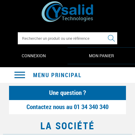
FORMULAIRE DE
RECHERCHE
CONNEXION
MON PANIER
MENU PRINCIPAL
PRODUITS
Une question ?
LOGICIELS
Contactez nous au
01 34 340 340
CONSOMMABLES
LA SOCIÉTÉ
ACCESSOIRES