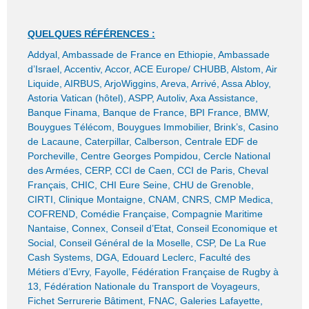
QUELQUES RÉFÉRENCES :
Addyal, Ambassade de France en Ethiopie, Ambassade
d’Israel, Accentiv, Accor, ACE Europe/ CHUBB, Alstom, Air
Liquide, AIRBUS, ArjoWiggins, Areva, Arrivé, Assa Abloy,
Astoria Vatican (hôtel), ASPP, Autoliv, Axa Assistance,
Banque Finama, Banque de France, BPI France, BMW,
Bouygues Télécom, Bouygues Immobilier, Brink’s, Casino
de Lacaune, Caterpillar, Calberson, Centrale EDF de
Porcheville, Centre Georges Pompidou, Cercle National
des Armées, CERP, CCI de Caen, CCI de Paris, Cheval
Français, CHIC, CHI Eure Seine, CHU de Grenoble,
CIRTI, Clinique Montaigne, CNAM, CNRS, CMP Medica,
COFREND, Comédie Française, Compagnie Maritime
Nantaise, Connex, Conseil d’Etat, Conseil Economique et
Social, Conseil Général de la Moselle, CSP, De La Rue
Cash Systems, DGA, Edouard Leclerc, Faculté des
Métiers d’Evry, Fayolle, Fédération Française de Rugby à
13, Fédération Nationale du Transport de Voyageurs,
Fichet Serrurerie Bâtiment, FNAC, Galeries Lafayette,