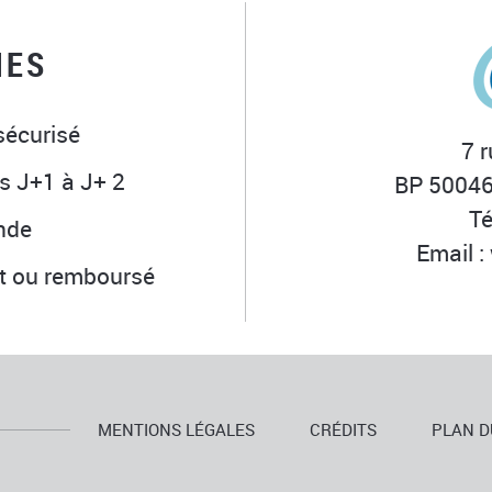
IES
sécurisé
7 
s J+1 à J+ 2
BP 50046
Té
nde
Email :
it ou remboursé
MENTIONS LÉGALES
CRÉDITS
PLAN D