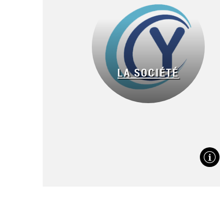
XID 8600
XL 8300
LA SOCIÉTÉ